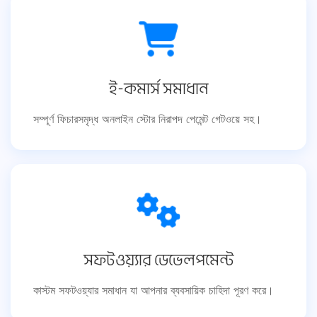
ই-কমার্স সমাধান
সম্পূর্ণ ফিচারসমৃদ্ধ অনলাইন স্টোর নিরাপদ পেমেন্ট গেটওয়ে সহ।
সফটওয়্যার ডেভেলপমেন্ট
কাস্টম সফটওয়্যার সমাধান যা আপনার ব্যবসায়িক চাহিদা পূরণ করে।