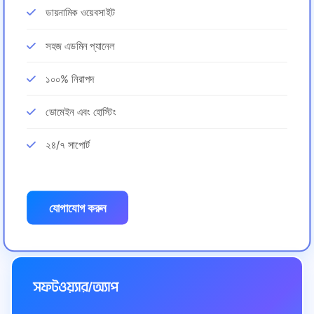
ডায়নামিক ওয়েবসাইট
সহজ এডমিন প্যানেল
১০০% নিরাপদ
ডোমেইন এবং হোস্টিং
২৪/৭ সাপোর্ট
যোগাযোগ করুন
সফটওয়্যার/অ্যাপ