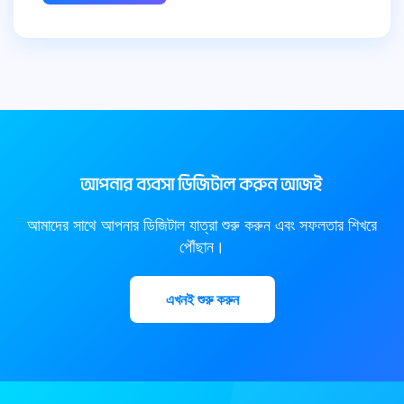
আপনার ব্যবসা ডিজিটাল করুন আজই
আমাদের সাথে আপনার ডিজিটাল যাত্রা শুরু করুন এবং সফলতার শিখরে
পৌঁছান।
এখনই শুরু করুন